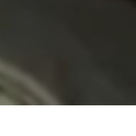
令和８年神田祭は陰祭のため、神幸祭や神輿宮入は執り行いませ
ん。