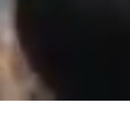
令和８年神田祭は陰祭のため、神幸祭や神輿宮入は執り行いませ
ん。